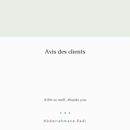
Avis des clients
t
It fits so well , thanks you
Tres
p
sani
Abderrahmane Badi