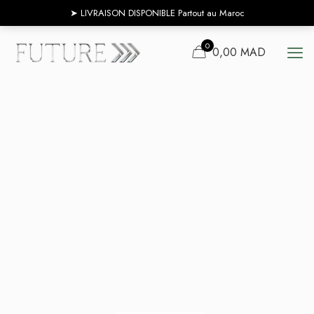
➤ ‎‎‎LIVRAISON DISPONIBLE Partout au Maroc
0
0,00 MAD