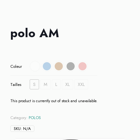
polo AM
Coleur
S
M
L
XL
XXL
Tailles
This product is currently out of stock and unavailable.
Category:
POLOS
SKU:
N/A