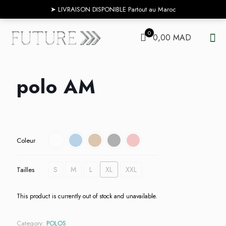
➤ ‎‎‎LIVRAISON DISPONIBLE Partout au Maroc
0
0,00 MAD
polo AM
Coleur
S
M
L
XL
XXL
Tailles
This product is currently out of stock and unavailable.
Category:
POLOS