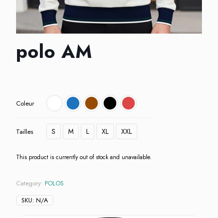
polo AM
Coleur
S
M
L
XL
XXL
Tailles
This product is currently out of stock and unavailable.
Category:
POLOS
SKU:
N/A