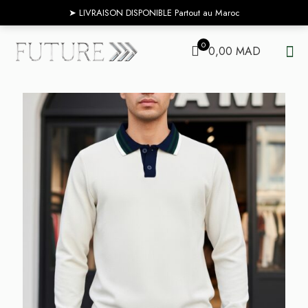
➤ ‎‎‎LIVRAISON DISPONIBLE Partout au Maroc
0
0,00 MAD